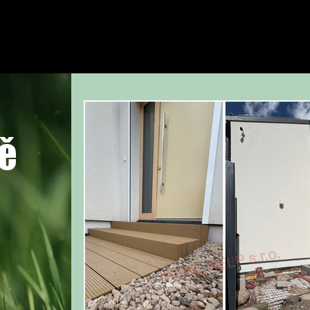
ů
Služby
O nás
Kontakty
dě