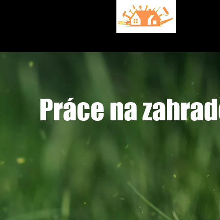
Dom
HOME HELP
s.r.o.
Práce na zahra