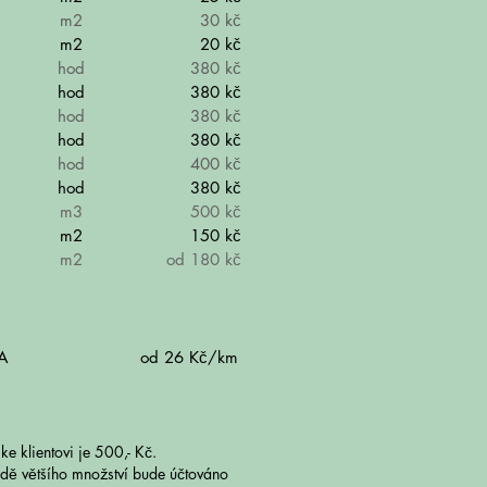
m2
30 kč
m2
20 kč
hod
380 kč
hod
380 kč
hod
380 kč
hod
380 kč
hod
400 kč
hod
380 kč
m3
500 kč
m2
150 kč
m2
od 180 kč
A
od 26 Kč/km
 klientovi je 500,- Kč.
dě většího množství bude účtováno