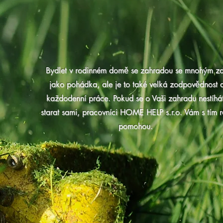
Bydlet v rodinném domě se zahradou se mnohým z
jako pohádka, ale je to také velká zodpovědnost 
každodenní práce. Pokud se o Vaši zahradu nestíhá
starat sami, pracovníci HOME HELP s.r.o. Vám s tím r
pomohou.