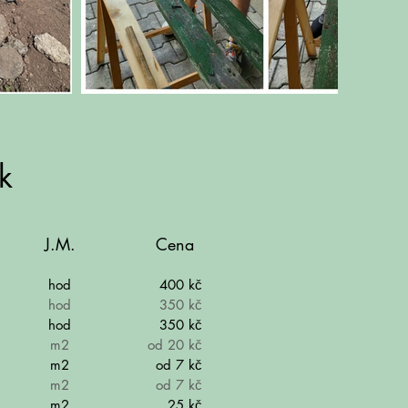
k
J.M.
Cena
hod
400 kč
hod
350 kč
hod
350 kč
m2
od 20 kč
m2
od 7 kč
m2
od 7 kč
m2
25 kč