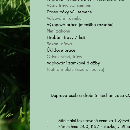
Výsev trávy vč. semene
Dosev trávy vč. semene
Válcování trávníku
Výkopové práce (menšího rozsahu)
Pletí záhonu
Hrabání trávy / listí
Sekání dřeva
Úklidové práce
Odvoz větví, trávy
Vapkování zámkové dlažby
Natírání plotu (lazura, barva)
Doprava osob a drobné mechanizace O
· Minimální fakturovaná cena za 1 výjezd ke
· Přesun hmot 500,- Kč / zakázku, v přípa