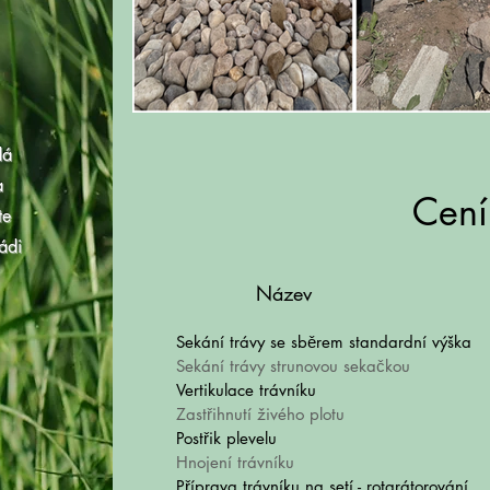
dá
a
Cení
te
ádi
Název
Sekání trávy se sběrem standardní výška
Sekání trávy strunovou sekačkou
Vertikulace trávníku
Zastřihnutí živého plotu
Postřik plevelu
Hnojení trávníku
Příprava trávníku na setí - rotarátorování