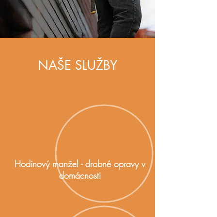
NAŠE SLUŽBY
Hodinový manžel - drobné opravy v
domácnosti