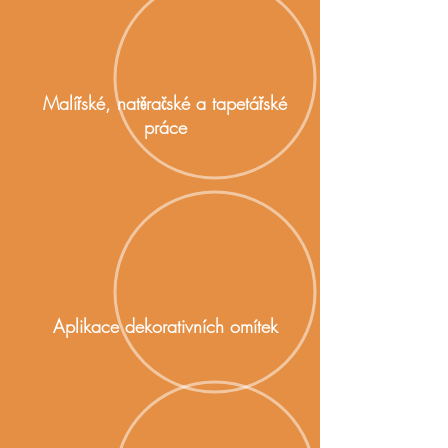
Malířské, natěračské a tapetářské
práce
Aplikace dekorativních omítek