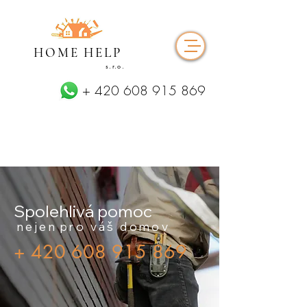
HOME HELP
s.r.o.
+
420 608 915 869
Spolehlivá pomoc
nejen
pro váš domov
+
420 608 915 869