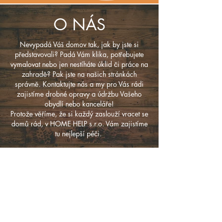
O NÁS
Nevypadá Váš domov tak, jak by jste si
představovali? Padá Vám klika, potřebujete
vymalovat nebo jen nestíháte úklid či práce na
zahradě? Pak jste na našich stránkách
správně. Kontaktujte nás a my pro Vás rádi
zajistíme drobné opravy a údržbu Vašeho
obydlí nebo kanceláře!
Protože věříme, že si každý zaslouží vracet se
domů rád, v HOME HELP s.r.o. Vám zajistíme
tu nejlepší péči.
* naše služby nabízíme pro lokality Teplice,
Bílina, Most, Ústí nad Labem a Praha